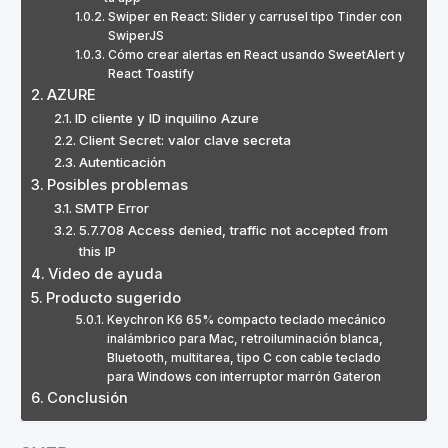
Swiper en React: Slider y carrusel tipo Tinder con
SwiperJS
Cómo crear alertas en React usando SweetAlert y
React Toastify
AZURE
ID cliente y ID inquilino Azure
Client Secret: valor clave secreta
Autenticación
Posibles problemas
SMTP Error
5.7.708 Access denied, traffic not accepted from
this IP
Video de ayuda
Producto sugerido
Keychron K6 65% compacto teclado mecánico
inalámbrico para Mac, retroiluminación blanca,
Bluetooth, multitarea, tipo C con cable teclado
para Windows con interruptor marrón Gateron
Conclusión