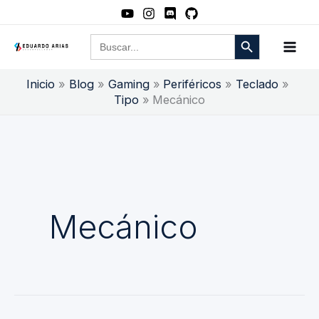
Ir
al
Botón de búsqueda
Buscar:
contenido
Inicio
Blog
Gaming
Periféricos
Teclado
Tipo
Mecánico
Mecánico