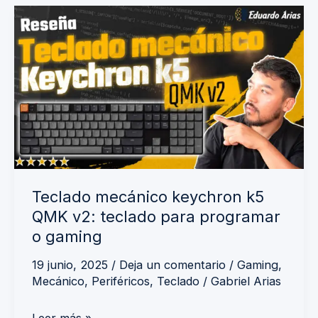
Teclado
mecánico
keychron
k5
QMK
v2:
teclado
para
programar
Teclado mecánico keychron k5
o
QMK v2: teclado para programar
gaming
o gaming
19 junio, 2025
/
Deja un comentario
/
Gaming
,
Mecánico
,
Periféricos
,
Teclado
/
Gabriel Arias
Leer más »