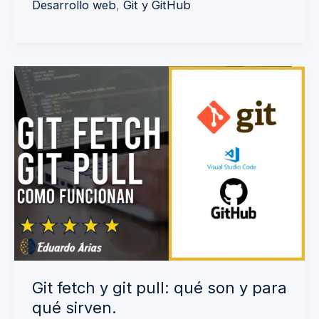
Desarrollo web
,
Git y GitHub
Git
fetch
y
git
pull:
qué
son
y
para
qué
Git fetch y git pull: qué son y para
sirven.
qué sirven.