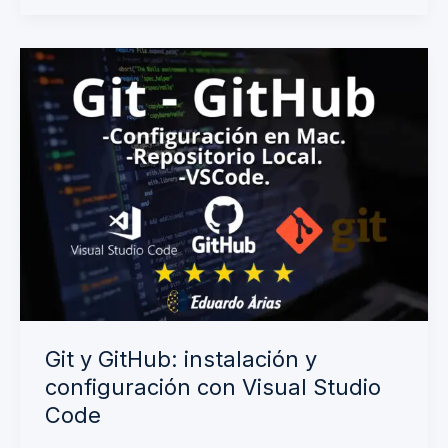
Git
y
GitHub:
instalación
y
configuración
con
Visual
Studio
Code
Git y GitHub: instalación y
configuración con Visual Studio
Code