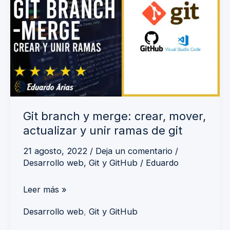
merge:
crear,
mover,
actualizar
y
unir
ramas
Git branch y merge: crear, mover,
de
actualizar y unir ramas de git
git
21 agosto, 2022
/
Deja un comentario
/
Desarrollo web
,
Git y GitHub
/
Eduardo
Leer más »
Desarrollo web
,
Git y GitHub