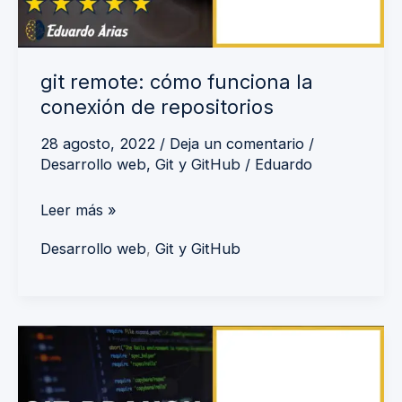
repositorios
git remote: cómo funciona la
conexión de repositorios
28 agosto, 2022
/
Deja un comentario
/
Desarrollo web
,
Git y GitHub
/
Eduardo
Leer más »
Desarrollo web
,
Git y GitHub
Git
branch
y