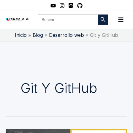
Ir
al
Botón de búsqueda
Buscar:
contenido
Inicio
Blog
Desarrollo web
Git y GitHub
Git Y GitHub