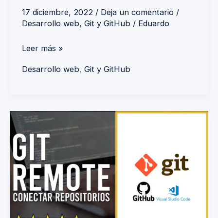
17 diciembre, 2022
/
Deja un comentario
/
Desarrollo web
,
Git y GitHub
/
Eduardo
Leer más »
Desarrollo web
,
Git y GitHub
git
remote:
cómo
funciona
la
conexión
de