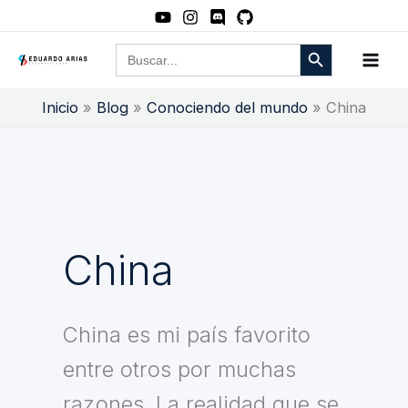
Ir
al
Botón de búsqueda
Buscar:
contenido
Inicio
Blog
Conociendo del mundo
China
China
China es mi país favorito
entre otros por muchas
razones. La realidad que se