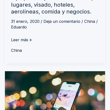
lugares, visado, hoteles,
aerolíneas, comida y negocios.
31 enero, 2020
/
Deja un comentario
/
China
/
Eduardo
Leer más »
China
Apps
que
debes
utilizar
en