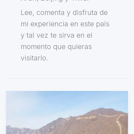
Lee, comenta y disfruta de
mi experiencia en este país
y tal vez te sirva en el
momento que quieras
visitarlo.
Tips
para
viajar
a
china: