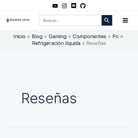
Ir
al
Botón de búsqueda
Buscar:
contenido
Inicio
Blog
Gaming
Componentes
Pc
Refrigeración líquida
Reseñas
Reseñas