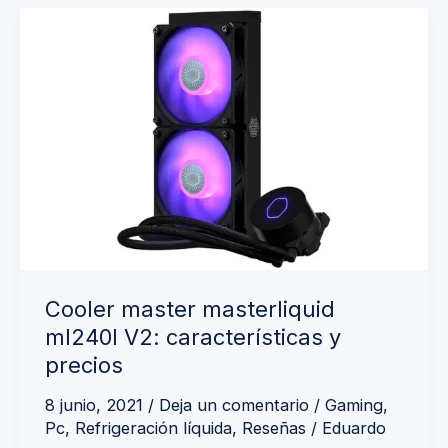
Cooler
master
masterliquid
ml240l
V2:
características
y
precios
Cooler master masterliquid
ml240l V2: características y
precios
8 junio, 2021
/
Deja un comentario
/
Gaming
,
Pc
,
Refrigeración líquida
,
Reseñas
/
Eduardo