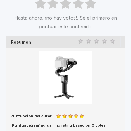
Hasta ahora, ¡no hay votos!. Sé el primero en
puntuar este contenido.
Resumen
Rating
1 star
2 star
3 star
4 star
5 star
Puntuación del autor
Puntuación añadida
no rating
based on
0
votes