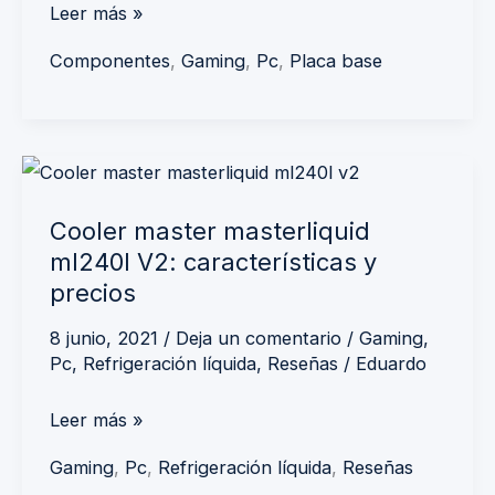
comprar
Leer más »
Componentes
,
Gaming
,
Pc
,
Placa base
Cooler
master
Cooler master masterliquid
masterliquid
ml240l V2: características y
ml240l
precios
V2:
características
8 junio, 2021
/
Deja un comentario
/
Gaming
,
Pc
,
Refrigeración líquida
,
Reseñas
/
Eduardo
y
precios
Leer más »
Gaming
,
Pc
,
Refrigeración líquida
,
Reseñas