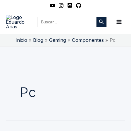
Ir
al
Botón de búsqueda
Buscar:
contenido
Inicio
Blog
Gaming
Componentes
Pc
Pc