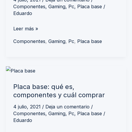
Componentes
,
Gaming
,
Pc
,
Placa base
/
Eduardo
Leer más »
Componentes
,
Gaming
,
Pc
,
Placa base
Placa
base:
Placa base: qué es,
qué
componentes y cuál comprar
es,
componentes
4 julio, 2021
/
Deja un comentario
/
Componentes
,
Gaming
,
Pc
,
Placa base
/
y
Eduardo
cuál