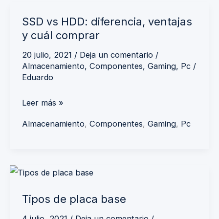
SSD
SSD vs HDD: diferencia, ventajas
vs
y cuál comprar
HDD:
diferencia,
20 julio, 2021
/
Deja un comentario
/
Almacenamiento
,
Componentes
,
Gaming
,
Pc
/
ventajas
Eduardo
y
cuál
Leer más »
comprar
Almacenamiento
,
Componentes
,
Gaming
,
Pc
Tipos
de
Tipos de placa base
placa
base
4 julio, 2021
/
Deja un comentario
/