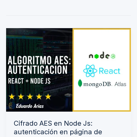
Cifrado
AES
en
Node
Js:
autenticación
en
página
de
registro
Cifrado AES en Node Js:
autenticación en página de