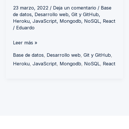
Heroku
23 marzo, 2022
/
Deja un comentario
/
Base
de datos
,
Desarrollo web
,
Git y GitHub
,
con
Heroku
,
JavaScript
,
Mongodb
,
NoSQL
,
React
GitHub
/
Eduardo
y
MongoDB
Leer más »
Atlas
Base de datos
,
Desarrollo web
,
Git y GitHub
,
Heroku
,
JavaScript
,
Mongodb
,
NoSQL
,
React