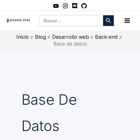
Ir
al
Botón de búsqueda
Buscar:
contenido
Inicio
Blog
Desarrollo web
Back-end
Base de datos
Base De
Datos