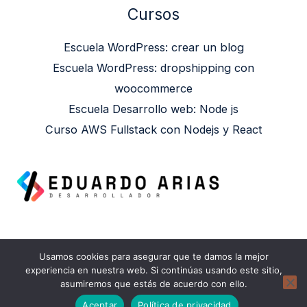
Cursos
Escuela WordPress: crear un blog
Escuela WordPress: dropshipping con
woocommerce
Escuela Desarrollo web: Node js
Curso AWS Fullstack con Nodejs y React
Usamos cookies para asegurar que te damos la mejor
Copyright © 2026 Eduardo Arias | Powered by
experiencia en nuestra web. Si continúas usando este sitio,
asumiremos que estás de acuerdo con ello.
Eduardo Arias
Aceptar
Política de privacidad