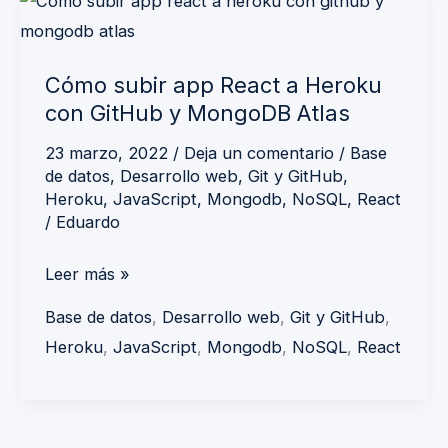
Cómo
subir
app
Cómo subir app React a Heroku
React
con GitHub y MongoDB Atlas
a
Heroku
23 marzo, 2022
/
Deja un comentario
/
Base
de datos
,
Desarrollo web
,
Git y GitHub
,
con
Heroku
,
JavaScript
,
Mongodb
,
NoSQL
,
React
GitHub
/
Eduardo
y
MongoDB
Leer más »
Atlas
Base de datos
,
Desarrollo web
,
Git y GitHub
,
Heroku
,
JavaScript
,
Mongodb
,
NoSQL
,
React