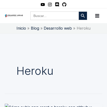
Ir
al
Botón de búsqueda
Buscar:
contenido
Inicio
Blog
Desarrollo web
Heroku
Heroku