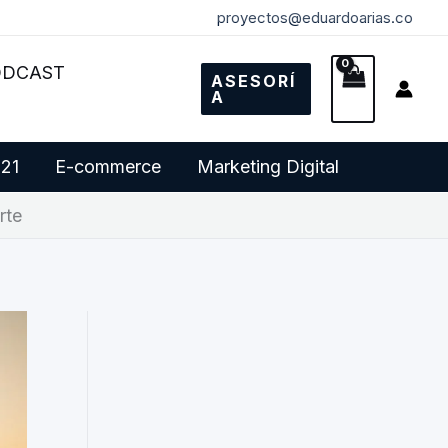
proyectos@eduardoarias.co
ODCAST
ASESORÍ
A
 21
E-commerce
Marketing Digital
rte