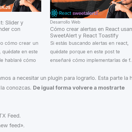
Desarrollo Web
: Slider y
Cómo crear alertas en React usa
inder con
SweetAlert y React Toastify
Si estás buscando alertas en react,
do cómo crear un
quédate porque en este post te
, quédate en este
enseñaré cómo implementarlas de f
de hablaré cómo
s a necesitar un plugin para lograrlo. Esta parte la 
 la conozcas.
De igual forma volvere a mostrarte
TX Feed.
new feed».