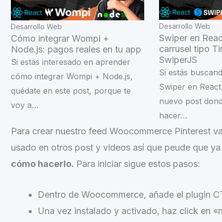
Desarrollo Web
Desarrollo Web
Swiper en React
Cómo integrar Wompi +
carrusel tipo T
Node.js: pagos reales en tu app
SwiperJS
Si estás interesado en aprender
Si estás buscan
cómo integrar Wompi + Node.js,
Swiper en React
quédate en este post, porque te
nuevo post don
voy a…
hacer…
Para crear nuestro feed Woocommerce Pinterest vamo
usado en otros post y videos así que peude que ya
cómo hacerlo.
Para iniciar sigue estos pasos:
Dentro de Woocommerce, añade el plugin C
Una vez instalado y activado, haz click en «