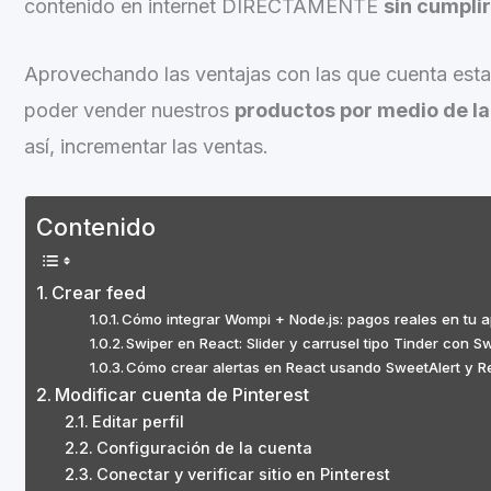
contenido en internet DIRECTAMENTE
sin cumplir
Aprovechando las ventajas con las que cuenta est
poder vender nuestros
productos por medio de la 
así, incrementar las ventas.
Contenido
Crear feed
Cómo integrar Wompi + Node.js: pagos reales en tu 
Swiper en React: Slider y carrusel tipo Tinder con S
Cómo crear alertas en React usando SweetAlert y Re
Modificar cuenta de Pinterest
Editar perfil
Configuración de la cuenta
Conectar y verificar sitio en Pinterest