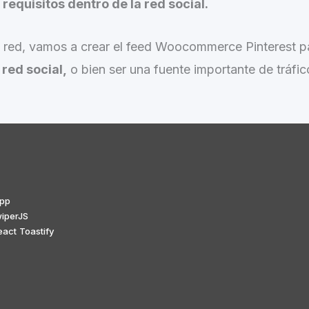
 requisitos dentro de la red social.
a red, vamos a crear el feed Woocommerce Pinterest p
red social,
o bien ser una fuente importante de tráfic
app
wiperJS
act Toastify