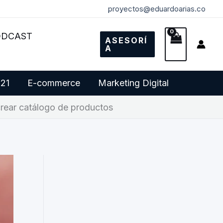
proyectos@eduardoarias.co
ODCAST
ASESORÍ
A
 21
E-commerce
Marketing Digital
rear catálogo de productos