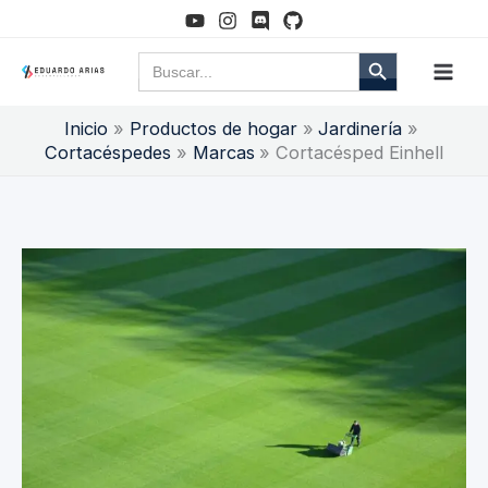
Ir
al
Botón de búsqueda
Buscar:
contenido
Inicio
Productos de hogar
Jardinería
Cortacéspedes
Marcas
Cortacésped Einhell