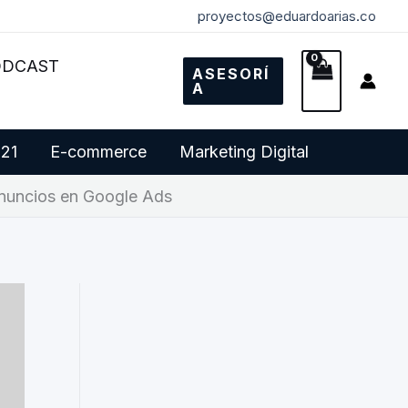
proyectos@eduardoarias.co
ODCAST
ASESORÍ
A
 21
E-commerce
Marketing Digital
nuncios en Google Ads