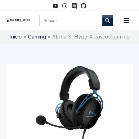
Ir
al
Botón de búsqueda
Buscar:
contenido
Inicio
Gaming
Alpha S: HyperX cascos gaming