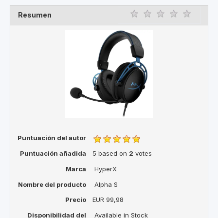
Resumen
Rating
1 star
2 star
3 star
4 star
5 star
Puntuación del autor
Puntuación añadida
5
based on
2
votes
Marca
HyperX
Nombre del producto
Alpha S
Precio
EUR
99,98
Disponibilidad del
Available in Stock