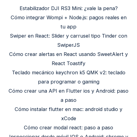
Estabilizador DJI RS3 Mini: ¿vale la pena?
Cómo integrar Wompi + Node.js: pagos reales en
tu app
Swiper en React: Slider y carrusel tipo Tinder con
SwiperJS
Cómo crear alertas en React usando SweetAlert y
React Toastify
Teclado mecánico keychron k5 QMK v2: teclado
para programar o gaming
Cómo crear una API en Flutter ios y Android: paso
a paso
Cómo instalar flutter en mac: android studio y
xCode
Cómo crear modal react: paso a paso
Inspeccionar desde móvil IOS o Android: chrome y