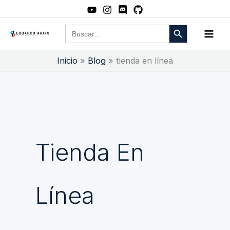
Ir
al
Botón de búsqueda
Buscar:
contenido
Inicio
Blog
tienda en línea
Tienda En
Línea