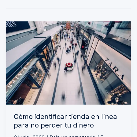
Cómo
identificar
tienda
en
línea
para
no
perder
tu
dinero
Cómo identificar tienda en línea
para no perder tu dinero