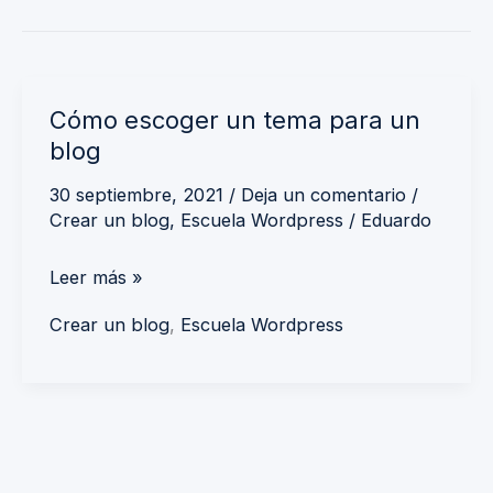
Cómo
Cómo escoger un tema para un
escoger
blog
un
tema
30 septiembre, 2021
/
Deja un comentario
/
Crear un blog
,
Escuela Wordpress
/
Eduardo
para
un
Leer más »
blog
Crear un blog
,
Escuela Wordpress