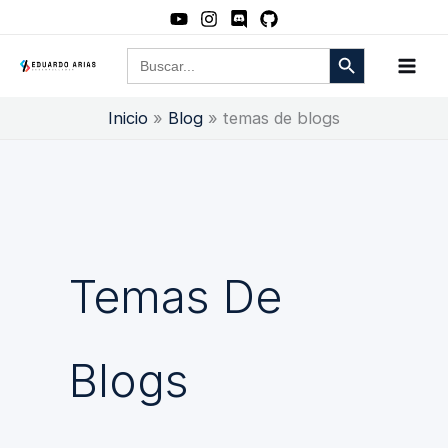
Ir
al
Botón de búsqueda
Buscar:
contenido
Inicio
Blog
temas de blogs
Temas De
Blogs