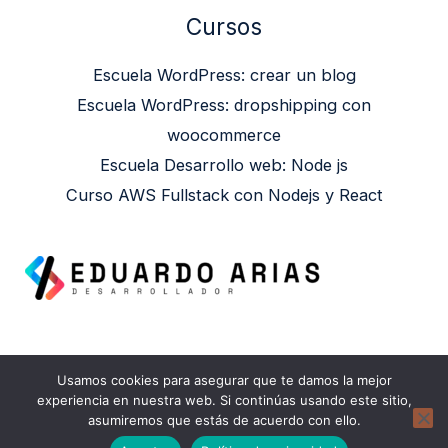
Cursos
Escuela WordPress: crear un blog
Escuela WordPress: dropshipping con
woocommerce
Escuela Desarrollo web: Node js
Curso AWS Fullstack con Nodejs y React
Usamos cookies para asegurar que te damos la mejor
Copyright © 2026 Eduardo Arias | Powered by
experiencia en nuestra web. Si continúas usando este sitio,
asumiremos que estás de acuerdo con ello.
Eduardo Arias