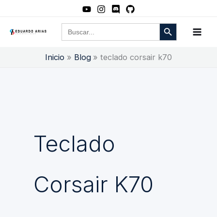
Ir
al
Botón de búsqueda
Buscar:
contenido
Inicio
Blog
teclado corsair k70
Teclado
Corsair K70