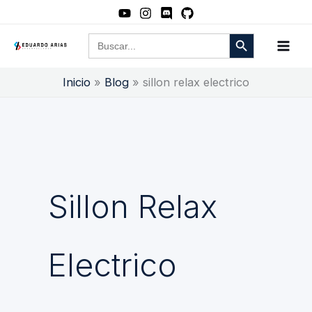
Ir
al
Botón de búsqueda
Buscar:
contenido
Inicio
Blog
sillon relax electrico
Sillon Relax
Electrico