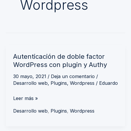
Wordpress
Autenticación
Autenticación de doble factor
de
WordPress con plugin y Authy
doble
factor
30 mayo, 2021
/
Deja un comentario
/
Desarrollo web
,
Plugins
,
Wordpress
/
Eduardo
WordPress
con
Leer más »
plugin
y
Desarrollo web
,
Plugins
,
Wordpress
Authy