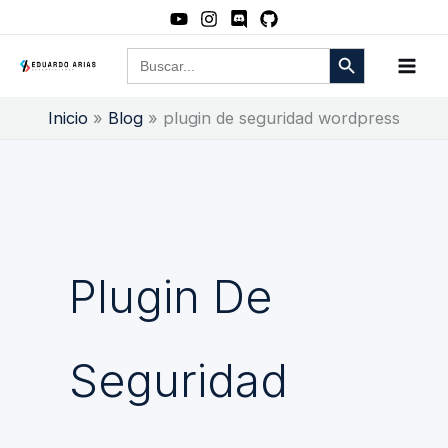
Ir
al
Botón de búsqueda
Buscar:
contenido
Inicio
Blog
plugin de seguridad wordpress
Plugin De
Seguridad