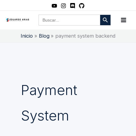
Ir
al
Botón de búsqueda
Buscar:
contenido
Inicio
Blog
payment system backend
Payment
System