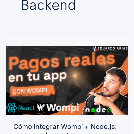
Backend
Cómo
integrar
Wompi
+
Node.js:
pagos
reales
en
tu
Cómo integrar Wompi + Node.js:
app