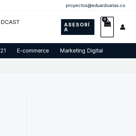
proyectos@eduardoarias.co
ODCAST
ASESORÍ
A
 21
E-commerce
Marketing Digital