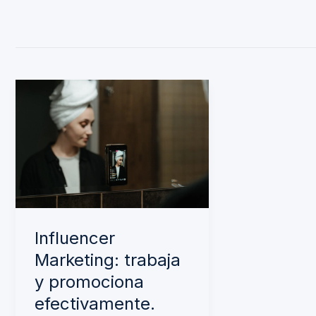
Influencer
Marketing:
trabaja
y
promociona
efectivamente.
Influencer
Marketing: trabaja
y promociona
efectivamente.