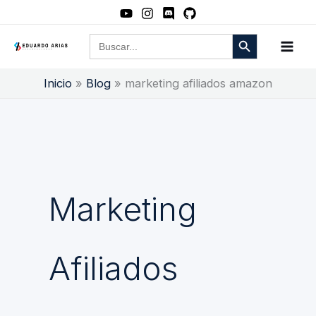
Ir
al
Botón de búsqueda
Buscar:
contenido
Inicio
Blog
marketing afiliados amazon
Marketing
Afiliados