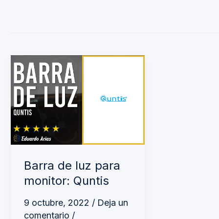
Barra
de
luz
para
monitor:
Quntis
Barra de luz para
monitor: Quntis
9 octubre, 2022
/
Deja un
comentario
/