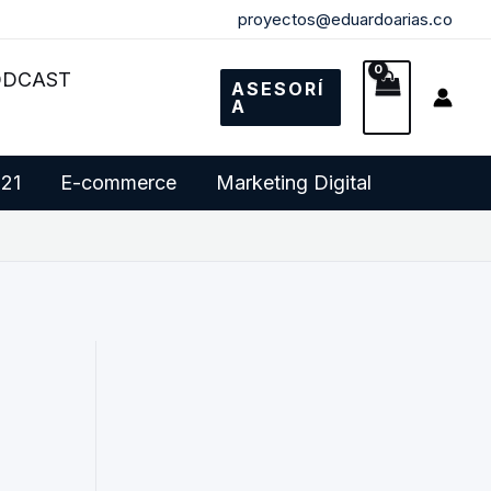
proyectos@eduardoarias.co
ODCAST
ASESORÍ
A
 21
E-commerce
Marketing Digital