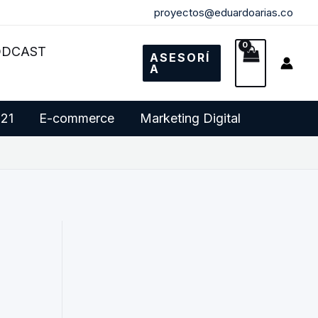
proyectos@eduardoarias.co
ODCAST
ASESORÍ
A
 21
E-commerce
Marketing Digital