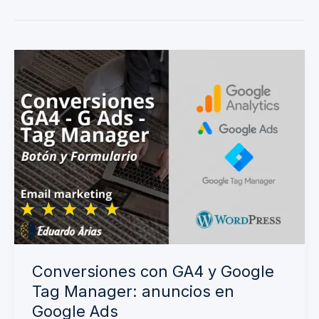
Conversiones
con
GA4
y
Google
Tag
Manager:
anuncios
en
Google
Conversiones con GA4 y Google
Ads
Tag Manager: anuncios en
Google Ads