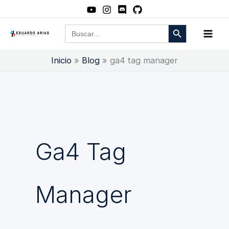
Ir
al
Botón de búsqueda
Buscar:
contenido
Inicio
Blog
ga4 tag manager
Ga4 Tag
Manager