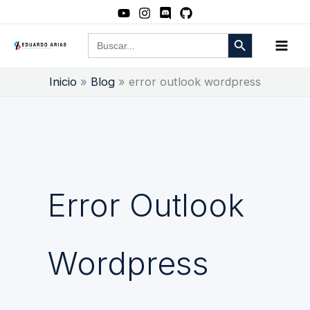
Ir
al
Botón de búsqueda
Buscar:
contenido
Inicio
Blog
error outlook wordpress
Error Outlook
Wordpress