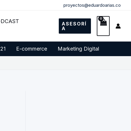
proyectos@eduardoarias.co
ODCAST
ASESORÍ
A
 21
E-commerce
Marketing Digital