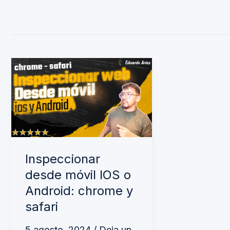
Inspeccionar
desde
móvil
IOS
o
Android:
Inspeccionar
chrome
desde móvil IOS o
y
Android: chrome y
safari
safari
5 agosto, 2024
/
Deja un