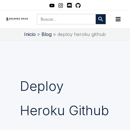
Ir
al
Botón de búsqueda
Buscar:
contenido
Inicio
Blog
deploy heroku github
Deploy
Heroku Github