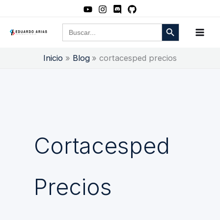
Ir
al
Botón de búsqueda
Buscar:
contenido
Inicio
Blog
cortacesped precios
Cortacesped
Precios