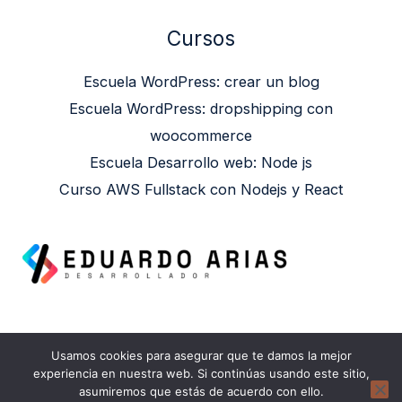
Cursos
Escuela WordPress: crear un blog
Escuela WordPress: dropshipping con
woocommerce
Escuela Desarrollo web: Node js
Curso AWS Fullstack con Nodejs y React
Usamos cookies para asegurar que te damos la mejor
Copyright © 2026 Eduardo Arias | Powered by
experiencia en nuestra web. Si continúas usando este sitio,
asumiremos que estás de acuerdo con ello.
Eduardo Arias