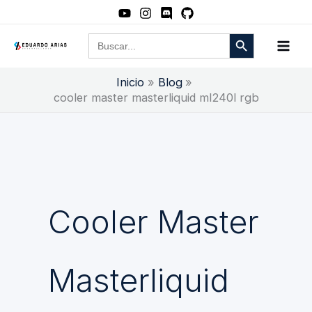
Ir
al
Botón de búsqueda
Buscar:
contenido
Inicio
Blog
cooler master masterliquid ml240l rgb
Cooler Master
Masterliquid