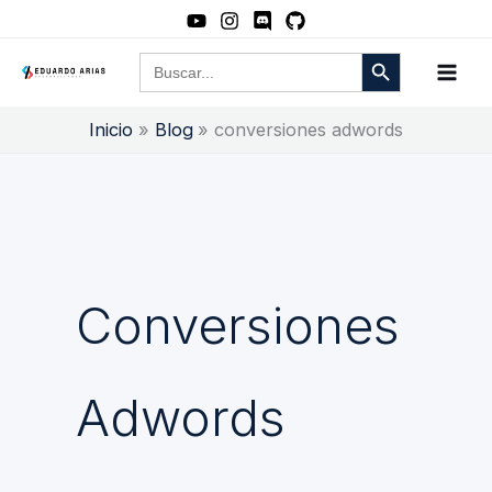
Ir
al
Botón de búsqueda
Buscar:
contenido
Inicio
Blog
conversiones adwords
Conversiones
Adwords