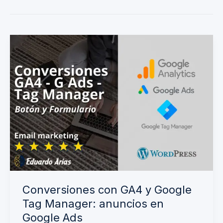
Conversiones
con
GA4
y
Google
Tag
Manager:
anuncios
en
Google
Conversiones con GA4 y Google
Ads
Tag Manager: anuncios en
Google Ads