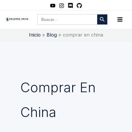
Ir
al
Botón de búsqueda
Buscar:
contenido
Inicio
Blog
comprar en china
Comprar En
China