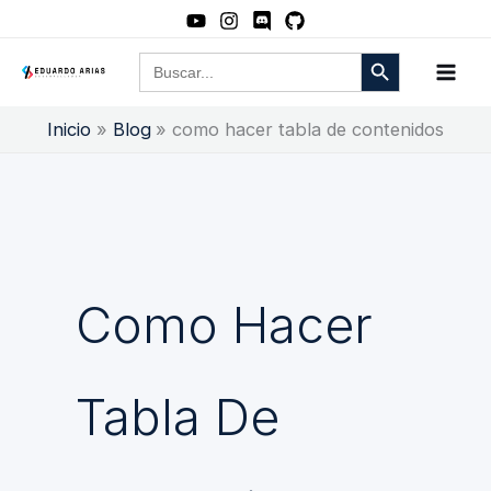
Ir
al
Botón de búsqueda
Buscar:
contenido
Inicio
Blog
como hacer tabla de contenidos
Como Hacer
Tabla De