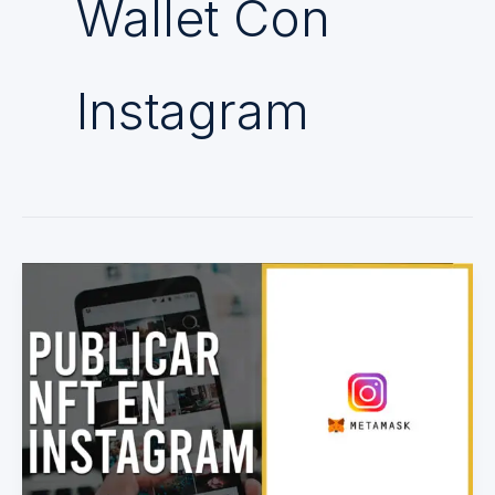
Wallet Con
Instagram
Cómo
publicar
un
NFT
en
Instagram