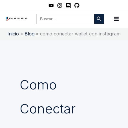
Ir
al
Botón de búsqueda
Buscar:
contenido
Inicio
Blog
como conectar wallet con instagram
Como
Conectar