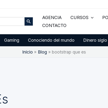
Botón de búsqueda
AGENCIA
CURSOS
P
CONTACTO
Gaming
Conociendo del mundo
Dinero siglo
Inicio
Blog
bootstrap que es
Es