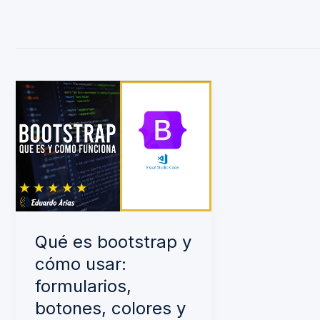
Qué
es
bootstrap
y
cómo
usar:
formularios,
Qué es bootstrap y
botones,
cómo usar:
colores
formularios,
y
botones, colores y