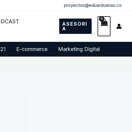
proyectos@eduardoarias.co
ODCAST
ASESORÍ
A
 21
E-commerce
Marketing Digital