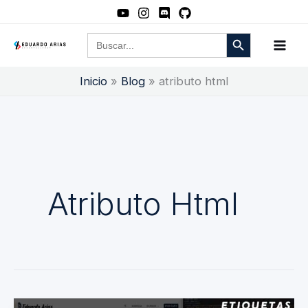
Ir
al
Botón de búsqueda
Buscar:
contenido
Inicio
Blog
atributo html
Atributo Html