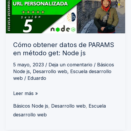
PARAMS
en
método
get:
Node
Cómo obtener datos de PARAMS
js
en método get: Node js
5 mayo, 2023
/
Deja un comentario
/
Básicos
Node js
,
Desarrollo web
,
Escuela desarrollo
web
/
Eduardo
Leer más »
Básicos Node js
,
Desarrollo web
,
Escuela
desarrollo web