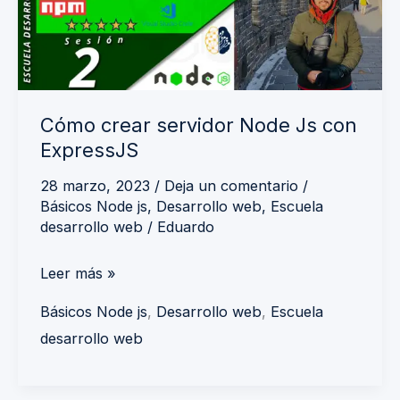
Js
con
ExpressJS
Cómo crear servidor Node Js con
ExpressJS
28 marzo, 2023
/
Deja un comentario
/
Básicos Node js
,
Desarrollo web
,
Escuela
desarrollo web
/
Eduardo
Leer más »
Básicos Node js
,
Desarrollo web
,
Escuela
desarrollo web