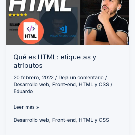
etiquetas
y
atributos
Qué es HTML: etiquetas y
atributos
20 febrero, 2023
/
Deja un comentario
/
Desarrollo web
,
Front-end
,
HTML y CSS
/
Eduardo
Leer más »
Desarrollo web
,
Front-end
,
HTML y CSS