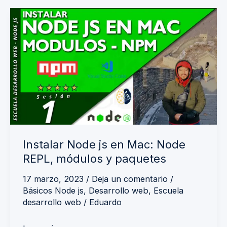
Instalar
Node
js
en
Mac:
Node
REPL,
módulos
y
Instalar Node js en Mac: Node
paquetes
REPL, módulos y paquetes
17 marzo, 2023
/
Deja un comentario
/
Básicos Node js
,
Desarrollo web
,
Escuela
desarrollo web
/
Eduardo