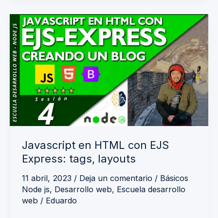
Javascript
en
HTML
con
EJS
Express:
tags,
layouts
Javascript en HTML con EJS
Express: tags, layouts
11 abril, 2023
/
Deja un comentario
/
Básicos
Node js
,
Desarrollo web
,
Escuela desarrollo
web
/
Eduardo