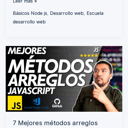
Leer más »
Básicos Node js
,
Desarrollo web
,
Escuela
desarrollo web
7
Mejores
métodos
arreglos
javascript
7 Mejores métodos arreglos