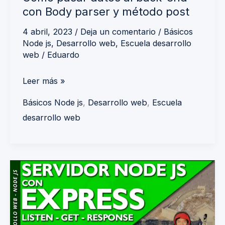
y
con Body parser y método post
método
4 abril, 2023
/
Deja un comentario
/
Básicos
post
Node js
,
Desarrollo web
,
Escuela desarrollo
web
/
Eduardo
Leer más »
Básicos Node js
,
Desarrollo web
,
Escuela
desarrollo web
Cómo
crear
servidor
Node