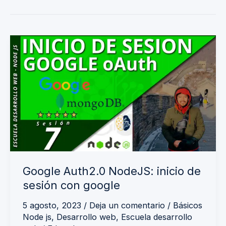
Google
Auth2.0
NodeJS:
inicio
de
sesión
con
google
Google Auth2.0 NodeJS: inicio de
sesión con google
5 agosto, 2023
/
Deja un comentario
/
Básicos
Node js
,
Desarrollo web
,
Escuela desarrollo