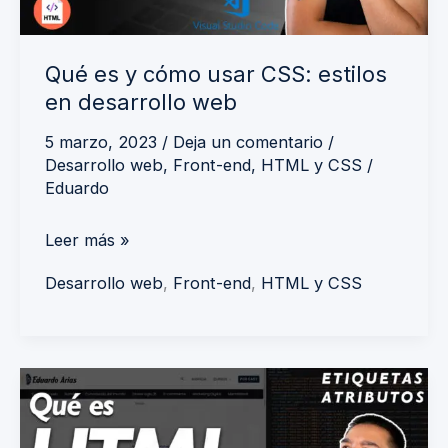
en
desarrollo
Qué es y cómo usar CSS: estilos
web
en desarrollo web
5 marzo, 2023
/
Deja un comentario
/
Desarrollo web
,
Front-end
,
HTML y CSS
/
Eduardo
Leer más »
Desarrollo web
,
Front-end
,
HTML y CSS
Qué
es
HTML: