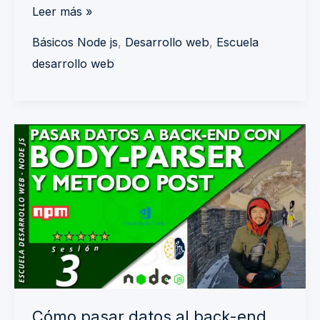
Leer más »
Básicos Node js
,
Desarrollo web
,
Escuela
desarrollo web
Cómo
pasar
datos
al
back-
end
con
Body
parser
Cómo pasar datos al back-end