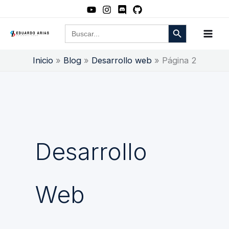
Ir
al
Botón de búsqueda
Buscar:
contenido
Inicio
Blog
Desarrollo web
Página 2
Desarrollo
Web