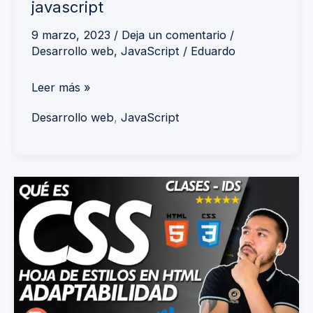
javascript
9 marzo, 2023
/
Deja un comentario
/
Desarrollo web
,
JavaScript
/
Eduardo
Leer más »
Desarrollo web
,
JavaScript
Qué
es
y
cómo
usar
CSS:
estilos