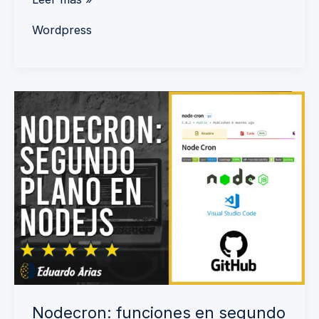
Wordpress
Nodecron:
funciones
en
segundo
plano
para
NodeJS
Nodecron: funciones en segundo