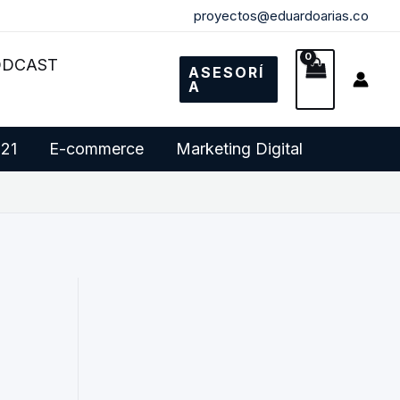
proyectos@eduardoarias.co
ODCAST
ASESORÍ
A
 21
E-commerce
Marketing Digital