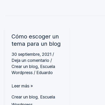
Cómo
Cómo escoger un
escoger
tema para un blog
un
tema
30 septiembre, 2021
/
Deja un comentario
/
para
Crear un blog
,
Escuela
un
Wordpress
/
Eduardo
blog
Leer más »
Crear un blog
,
Escuela
Wordpress