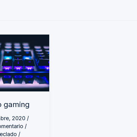
o gaming
mbre, 2020
/
omentario
/
eclado
/