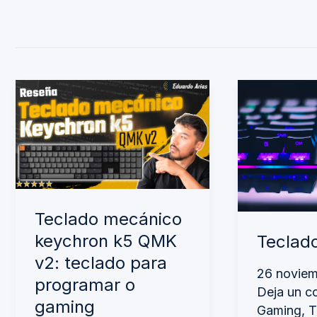
Teclado
Teclado
mecánico
gaming
keychron
k5
QMK
v2:
Teclado mecánico
teclado
keychron k5 QMK
Teclad
para
v2: teclado para
26 novie
programar
programar o
Deja un c
o
gaming
Gaming
,
T