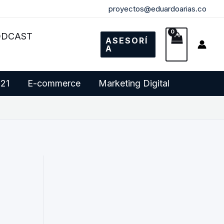
proyectos@eduardoarias.co
ODCAST
ASESORÍ
A
 21
E-commerce
Marketing Digital