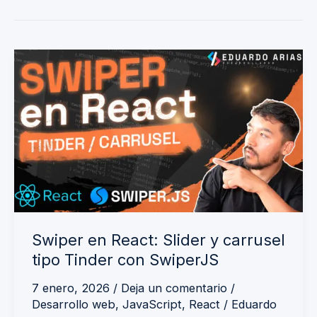
Swiper
en
React:
Slider
y
carrusel
tipo
Tinder
con
Swiper en React: Slider y carrusel
SwiperJS
tipo Tinder con SwiperJS
7 enero, 2026
/
Deja un comentario
/
Desarrollo web
,
JavaScript
,
React
/
Eduardo