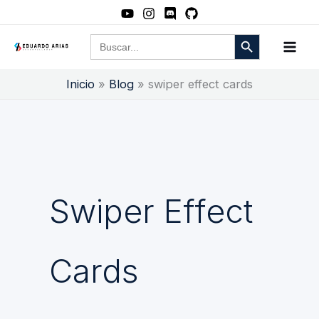
Ir
al
Botón de búsqueda
Buscar:
contenido
Inicio
Blog
swiper effect cards
Swiper Effect
Cards