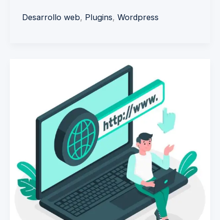
Desarrollo web
,
Plugins
,
Wordpress
Certificado
ssl
gratis
con
Zero
SSL