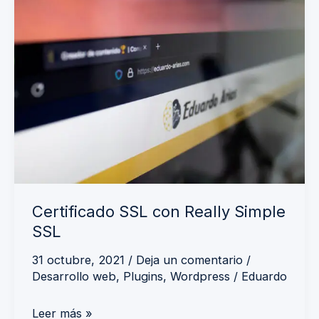
Certificado
SSL
con
Really
Simple
SSL
Certificado SSL con Really Simple
SSL
31 octubre, 2021
/
Deja un comentario
/
Desarrollo web
,
Plugins
,
Wordpress
/
Eduardo
Leer más »