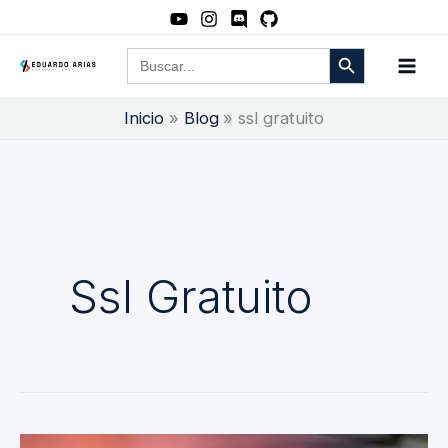
Ir
al
Botón de búsqueda
Buscar:
contenido
Inicio
Blog
ssl gratuito
Ssl Gratuito