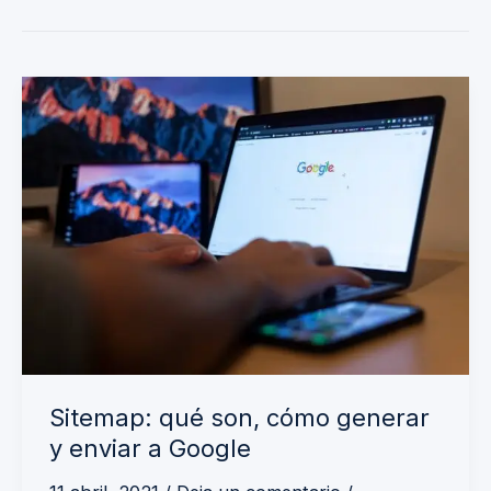
Sitemap:
qué
son,
cómo
generar
y
enviar
a
Google
Sitemap: qué son, cómo generar
y enviar a Google