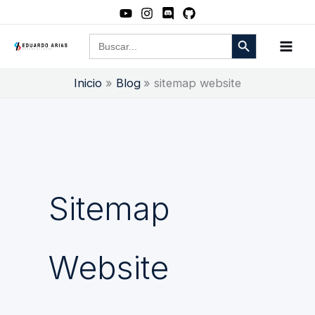
Ir
al
Botón de búsqueda
Buscar:
contenido
Inicio
Blog
sitemap website
Sitemap
Website