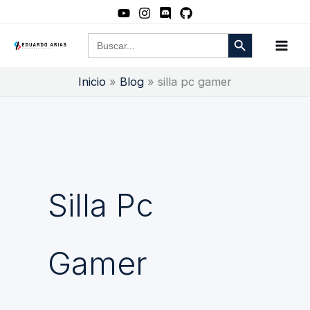
Ir
al
Botón de búsqueda
Buscar:
contenido
Inicio
Blog
silla pc gamer
Silla Pc
Gamer