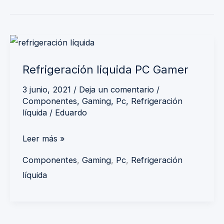
Refrigeración
liquida
Refrigeración liquida PC Gamer
PC
Gamer
3 junio, 2021
/
Deja un comentario
/
Componentes
,
Gaming
,
Pc
,
Refrigeración
líquida
/
Eduardo
Leer más »
Componentes
,
Gaming
,
Pc
,
Refrigeración
líquida