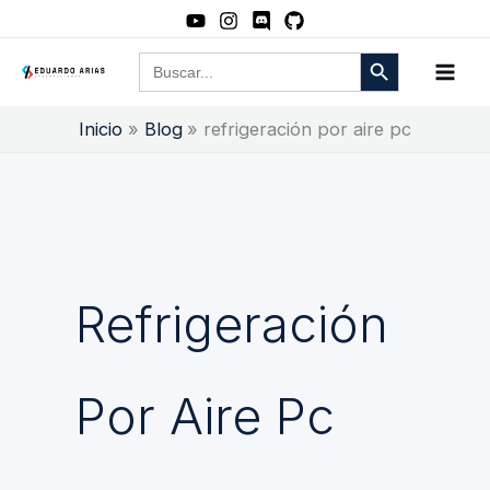
Ir
al
Botón de búsqueda
Buscar:
contenido
Inicio
Blog
refrigeración por aire pc
Refrigeración
Por Aire Pc