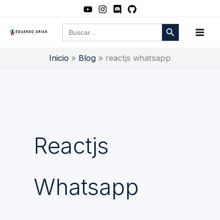
Ir
al
Botón de búsqueda
Buscar:
contenido
Inicio
Blog
reactjs whatsapp
Reactjs
Whatsapp