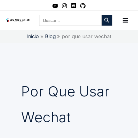
Ir
al
Botón de búsqueda
Buscar:
contenido
Inicio
Blog
por que usar wechat
Por Que Usar
Wechat