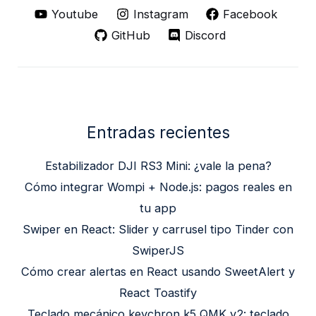
Youtube
Instagram
Facebook
GitHub
Discord
Entradas recientes
Estabilizador DJI RS3 Mini: ¿vale la pena?
Cómo integrar Wompi + Node.js: pagos reales en
tu app
Swiper en React: Slider y carrusel tipo Tinder con
SwiperJS
Cómo crear alertas en React usando SweetAlert y
React Toastify
Teclado mecánico keychron k5 QMK v2: teclado