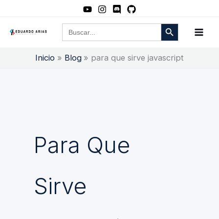
Ir
al
Botón de búsqueda
Buscar:
contenido
Inicio
Blog
para que sirve javascript
Para Que
Sirve