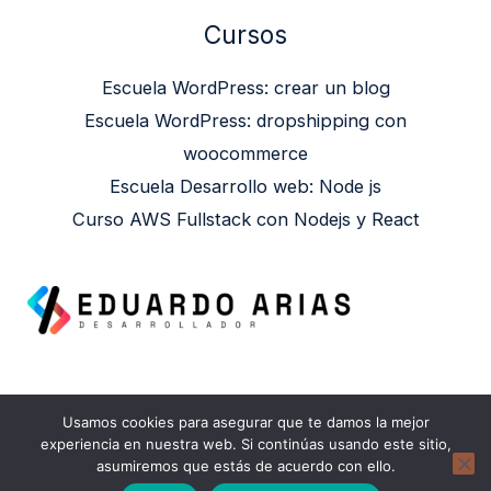
Cursos
Escuela WordPress: crear un blog
Escuela WordPress: dropshipping con
woocommerce
Escuela Desarrollo web: Node js
Curso AWS Fullstack con Nodejs y React
Usamos cookies para asegurar que te damos la mejor
Copyright © 2026 Eduardo Arias | Powered by
experiencia en nuestra web. Si continúas usando este sitio,
asumiremos que estás de acuerdo con ello.
Eduardo Arias