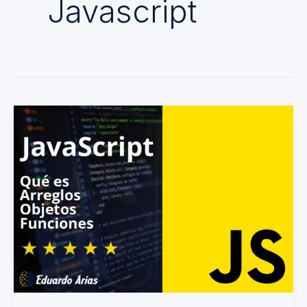
Javascript
Qué
es
Javascript:
variables,
tipos
de
datos,
arreglos,
objetos
y