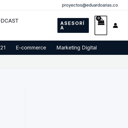
proyectos@eduardoarias.co
ODCAST
ASESORÍ
A
 21
E-commerce
Marketing Digital