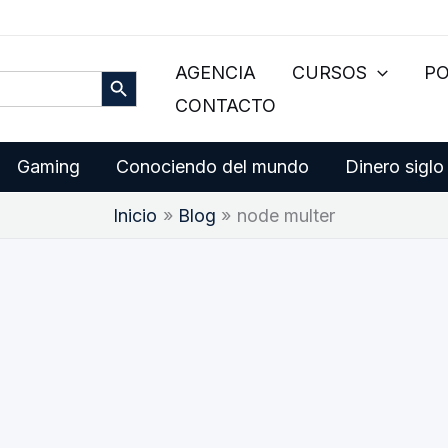
Botón de búsqueda
AGENCIA
CURSOS
P
CONTACTO
Gaming
Conociendo del mundo
Dinero siglo
Inicio
Blog
node multer