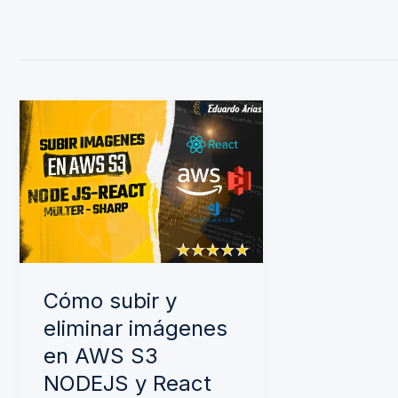
Cómo
subir
y
eliminar
imágenes
en
AWS
Cómo subir y
S3
eliminar imágenes
NODEJS
en AWS S3
y
NODEJS y React