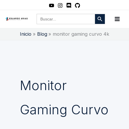
Ir
al
Botón de búsqueda
Buscar:
contenido
Inicio
Blog
monitor gaming curvo 4k
Monitor
Gaming Curvo